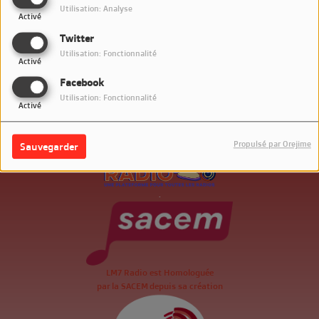
Utilisation: Analyse
Activé
Twitter
Utilisation: Fonctionnalité
Activé
Facebook
Utilisation: Fonctionnalité
Activé
Propulsé par Orejime
Sauvegarder
.
LM7 Radio est Homologuée
par la SACEM depuis sa création