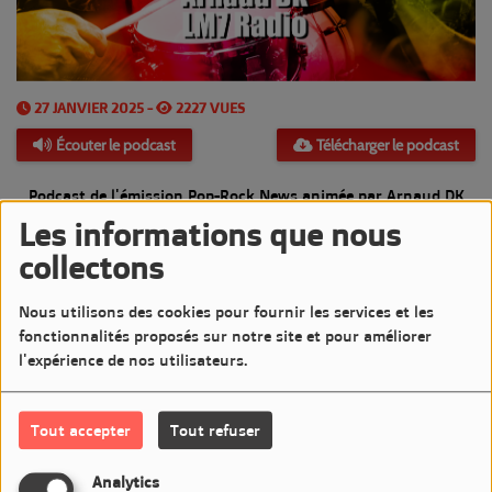
27 JANVIER 2025 -
2227 VUES
Écouter le podcast
Télécharger le podcast
Podcast de l'émission Pop-Rock News animée par Arnaud DK
Les informations que nous
Diffusée le Lundi 27 Janvier 2025 de 20h à 21h sur LM7
collectons
Commentaires(0)
Nous utilisons des cookies pour fournir les services et les
fonctionnalités proposés sur notre site et pour améliorer
l'expérience de nos utilisateurs.
Connectez-vous pour commenter cet article
Tout accepter
Tout refuser
SE CONNECTER
Analytics