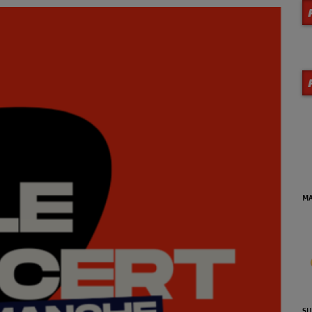
MA VIE EN JAZZ (Archives)
DE
se
SUNSET JAZZ'N BLUES (Reprise
LA