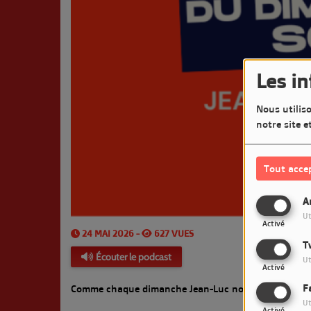
Les i
Nous utiliso
notre site e
Tout acce
A
Ut
Activé
24 MAI 2026 -
627 VUES
T
Écouter le podcast
Ut
Activé
F
Comme chaque dimanche Jean-Luc nous propose un Co
Ut
Activé