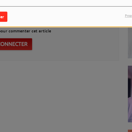
Prop
er
our commenter cet article
CONNECTER