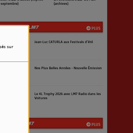
rchives)
(Reprise en septembre)
LES INFOS LM7
PLUS
Jean-Luc CATURLA aux Festivals d'été
sés sur
Nos Plus Belles Années - Nouvelle Émission
Le 4L Trophy 2026 avec LM7 Radio dans les
Voitures
LA TEAM LM7
PLUS