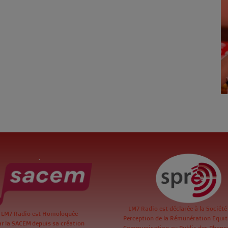
.
LM7 Radio est déclarée à la Société
LM7 Radio est Homologuée
Perception de la Rémunération Equita
ar la SACEM depuis sa création
Communication au Public des Phon