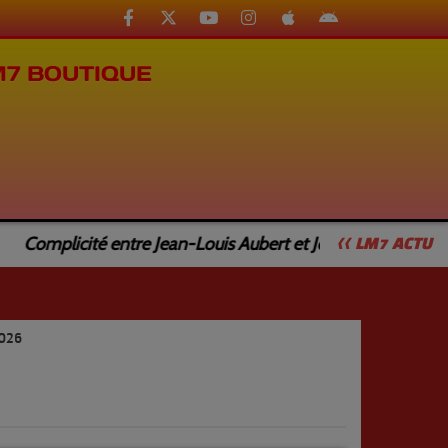
M7 BOUTIQUE
Complicité entre Jean-Louis Aubert et Jean-Luc Caturla
<< LM7 ACTU
026