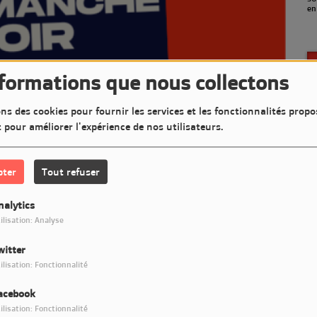
en septembre)
(a
nformations que nous collectons
ns des cookies pour fournir les services et les fonctionnalités propo
t pour améliorer l'expérience de nos utilisateurs.
pter
Tout refuser
nalytics
ilisation: Analyse
witter
Télécharger le podcast
ilisation: Fonctionnalité
acebook
ncert pour mettre en lumière des artistes sur LM7 Radio
ilisation: Fonctionnalité