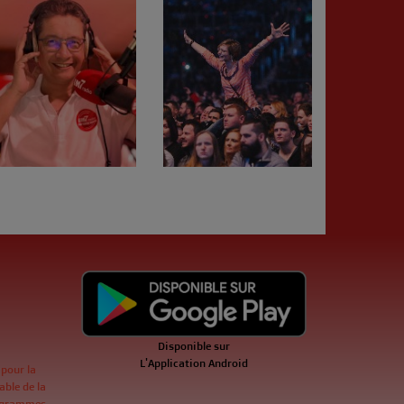
Disponible sur
L'Application Android
 pour la
ble de la
ogrammes