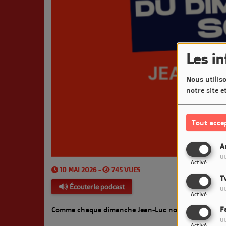
Les i
Nous utiliso
notre site e
Tout acce
A
Ut
Activé
10 MAI 2026 -
745 VUES
T
Écouter le podcast
Ut
Activé
F
Comme chaque dimanche Jean-Luc nous propose un Co
Ut
Activé