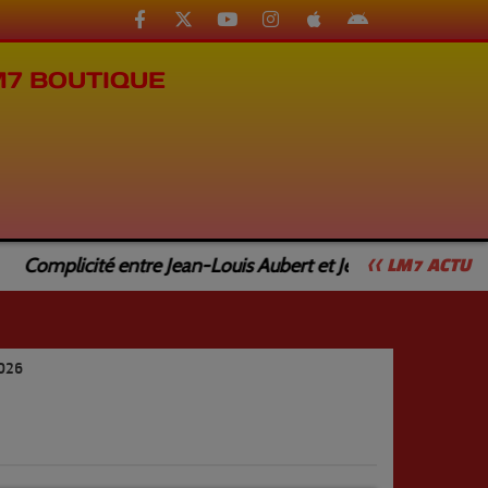
M7 BOUTIQUE
mplicité entre Jean-Louis Aubert et Jean-Luc Caturla
<< LM7 ACTU
026