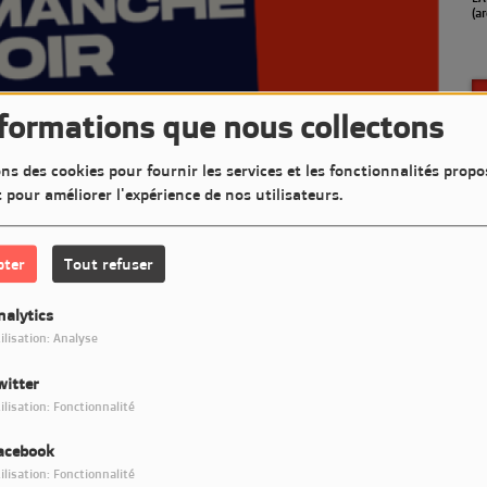
en septembre)
(a
nformations que nous collectons
ns des cookies pour fournir les services et les fonctionnalités propo
t pour améliorer l'expérience de nos utilisateurs.
pter
Tout refuser
nalytics
ilisation: Analyse
witter
Télécharger le podcast
ilisation: Fonctionnalité
acebook
ncert pour mettre en lumière des artistes sur LM7 Radio
ilisation: Fonctionnalité