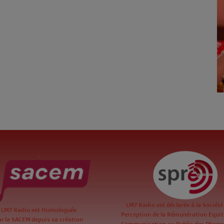
.
LM7 Radio est déclarée à la Société
LM7 Radio est Homologuée
Perception de la Rémunération Equita
ar la SACEM depuis sa création
Communication au Public des Phon