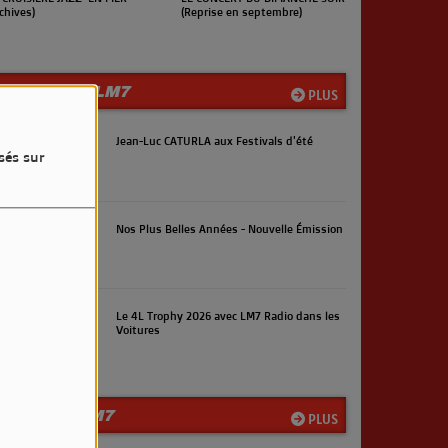
rchives)
(Reprise en septembre)
LES INFOS LM7
PLUS
Jean-Luc CATURLA aux Festivals d'été
sés sur
Nos Plus Belles Années - Nouvelle Émission
Le 4L Trophy 2026 avec LM7 Radio dans les
Voitures
LA TEAM LM7
PLUS