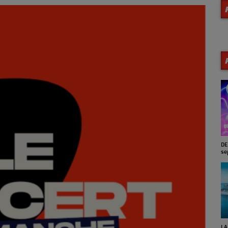
MA VIE EN JAZZ (Archives)
DE
se
SUNSET JAZZ'N BLUES (Reprise
LA