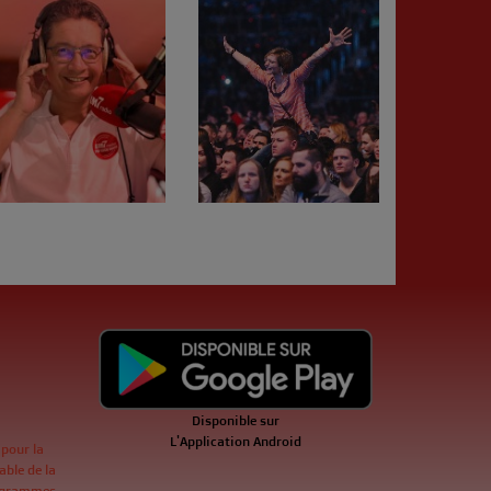
Disponible sur
L'Application Android
 pour la
ble de la
ogrammes