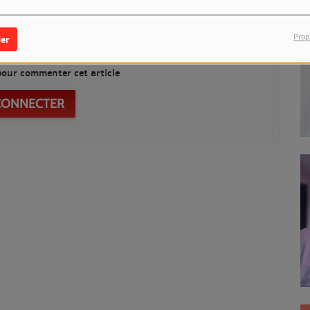
Prop
er
our commenter cet article
CONNECTER