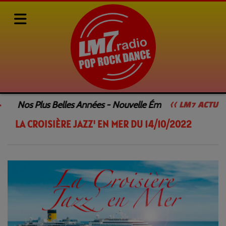
Rediffusions de nos émissions
LA CROISIÈRE JAZZ' EN MER
Nos Plus Belles Années - Nouvelle Émission
Le 
<< LM7 ACTU
LA CROISIÈRE JAZZ' EN MER DU 14/10/2022