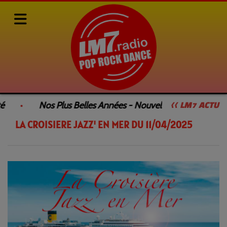
Rediffusions de nos émissions
LA CROISIÈRE JAZZ' EN MER
é
Nos Plus Belles Années - Nouvelle Émission
<< LM7 ACTU
LA CROISIERE JAZZ' EN MER DU 11/04/2025