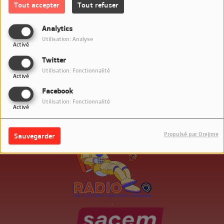
Tout accepter
Tout refuser
Connectez-vous pour commenter cet article
Analytics
Utilisation: Analyse
SE CONNECTER
Activé
Twitter
Utilisation: Fonctionnalité
Activé
Facebook
Utilisation: Fonctionnalité
Activé
Propulsé par Orejime
Sauvegarder
.