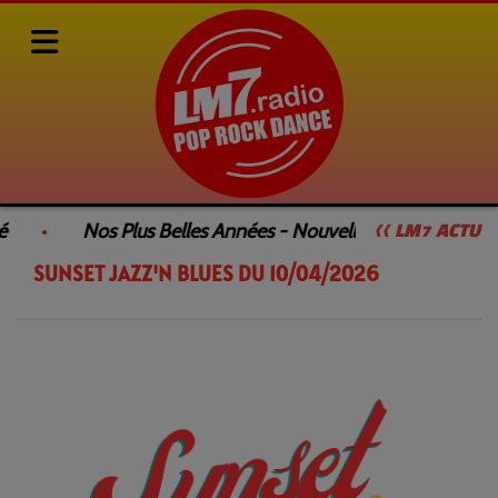
Rediffusions de nos émissions
SUNSET JAZZ'N BLUES
é
Nos Plus Belles Années - Nouvelle Émission
<< LM7 ACTU
SUNSET JAZZ'N BLUES DU 10/04/2026