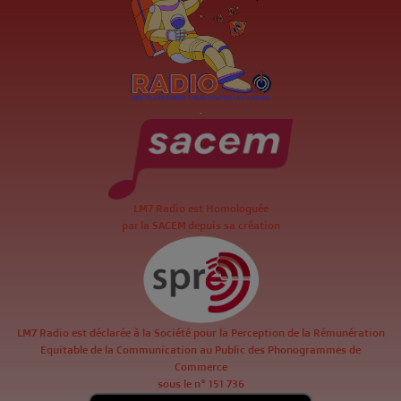
.
LM7 Radio est Homologuée
par la SACEM depuis sa création
LM7 Radio est déclarée à la Société pour la Perception de la Rémunération
Equitable de la Communication au Public des Phonogrammes de
Commerce
sous le n° 151 736