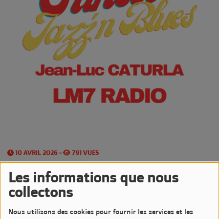
10 AVRIL 2026 -
791 VUES
Écouter le podcast
Télécharger le podcast
Les informations que nous
collectons
Les
Vendredis
sont très Jazzy sur LM7 Radio
Nous utilisons des cookies pour fournir les services et les
avec l'émission
Sunset Jazz'n Blues