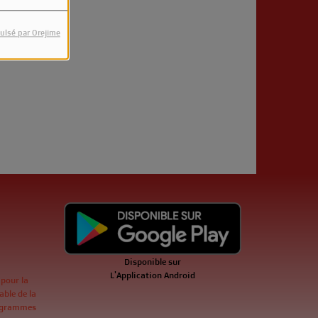
ulsé par Orejime
Disponible sur
L'Application Android
 pour la
ble de la
ogrammes