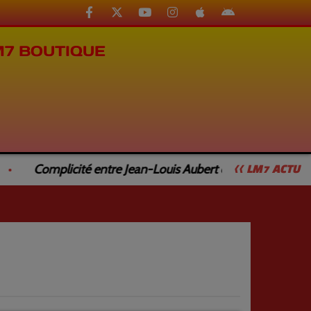
M7 BOUTIQUE
Complicité entre Jean-Louis Aubert et Jean-Luc Caturl
<< LM7 ACTU