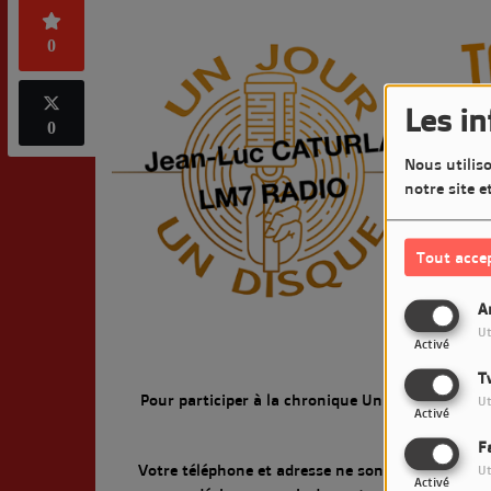
0
Les i
0
Nous utiliso
notre site e
Tout acce
A
Ut
Activé
T
Pour participer à la chronique Un Jour Un Disqu
Ut
Activé
F
Votre téléphone et adresse ne sont pas obligatoir
Ut
Activé