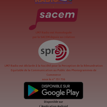
.
LM7 Radio est Homologuée
par la SACEM depuis sa création
LM7 Radio est déclarée à la Société pour la Perception de la Rémunération
Equitable de la Communication au Public des Phonogrammes de
Commerce
sous le n° 151 736
Disponible sur
L'Application Android