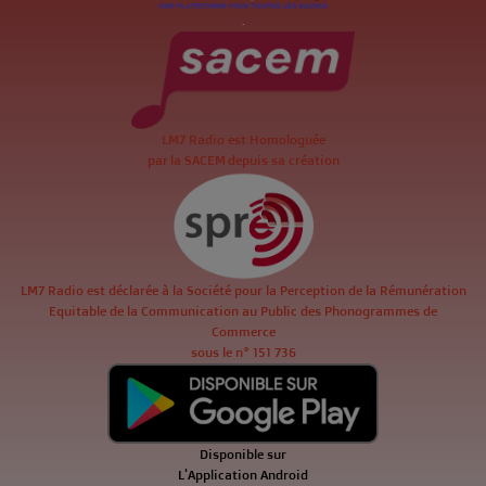
.
LM7 Radio est Homologuée
par la SACEM depuis sa création
LM7 Radio est déclarée à la Société pour la Perception de la Rémunération
Equitable de la Communication au Public des Phonogrammes de
Commerce
sous le n° 151 736
Disponible sur
L'Application Android