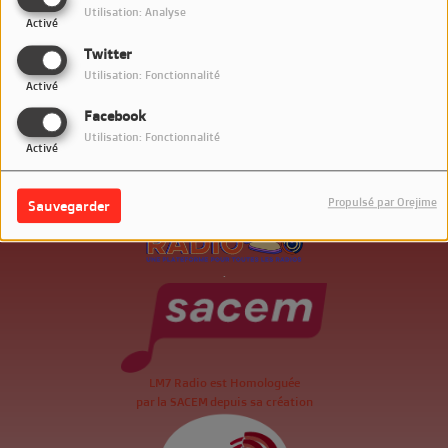
Utilisation: Analyse
Activé
Twitter
Utilisation: Fonctionnalité
Activé
Facebook
Utilisation: Fonctionnalité
Activé
Propulsé par Orejime
Sauvegarder
.
LM7 Radio est Homologuée
par la SACEM depuis sa création