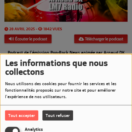
28 AVRIL 2025 -
1842 VUES
Écouter le podcast
Télécharger le podcast
Podcast de l'émission Pop-Rock News animée par Arnaud DK
Les informations que nous
Diffusée le Lundi 28 Avril 2025 de 20h à 21h sur LM7
collectons
Commentaires(0)
Nous utilisons des cookies pour fournir les services et les
fonctionnalités proposés sur notre site et pour améliorer
l'expérience de nos utilisateurs.
Connectez-vous pour commenter cet article
Tout accepter
Tout refuser
SE CONNECTER
Analytics