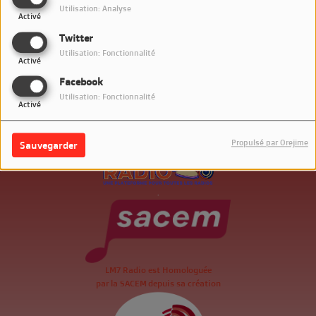
Utilisation: Analyse
Activé
Twitter
Utilisation: Fonctionnalité
Activé
Facebook
Utilisation: Fonctionnalité
Activé
Propulsé par Orejime
Sauvegarder
.
LM7 Radio est Homologuée
par la SACEM depuis sa création