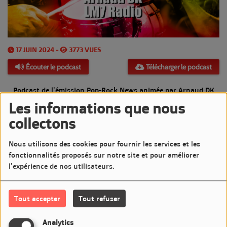
17 JUIN 2024 -
3773 VUES
Écouter le podcast
Télécharger le podcast
Podcast de l'émission Pop-Rock News animée par Arnaud DK
Les informations que nous
Diffusée le Lundi 17 Juin 2024 de 20h à 21h sur LM7
collectons
Commentaires(0)
Nous utilisons des cookies pour fournir les services et les
fonctionnalités proposés sur notre site et pour améliorer
l'expérience de nos utilisateurs.
Connectez-vous pour commenter cet article
Tout accepter
Tout refuser
SE CONNECTER
Analytics