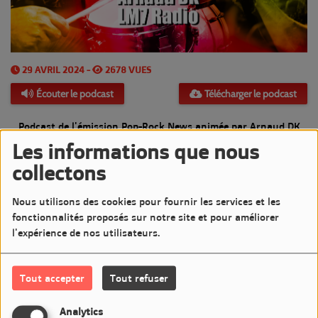
29 AVRIL 2024 -
2678 VUES
Écouter le podcast
Télécharger le podcast
Podcast de l'émission Pop-Rock News animée par Arnaud DK
Les informations que nous
Diffusée le Lundi 29 Avril 2024 de 20h à 21h sur LM7 Radio
collectons
Commentaires(0)
Nous utilisons des cookies pour fournir les services et les
fonctionnalités proposés sur notre site et pour améliorer
l'expérience de nos utilisateurs.
Connectez-vous pour commenter cet article
Tout accepter
Tout refuser
SE CONNECTER
Analytics