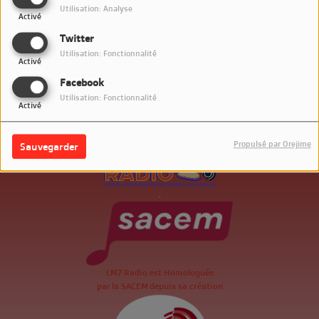
Utilisation: Analyse
Activé
Twitter
Utilisation: Fonctionnalité
Activé
Facebook
Utilisation: Fonctionnalité
Activé
Propulsé par Orejime
Sauvegarder
.
LM7 Radio est Homologuée
par la SACEM depuis sa création