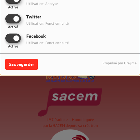
Utilisation: Analyse
Activé
Twitter
Utilisation: Fonctionnalité
Activé
Facebook
Utilisation: Fonctionnalité
Activé
Propulsé par Orejime
Sauvegarder
.
LM7 Radio est Homologuée
par la SACEM depuis sa création