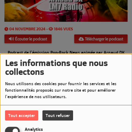
04 NOVEMBRE 2024 -
1846 VUES
Écouter le podcast
Télécharger le podcast
Podcast de l'émission Pop-Rock News animée par Arnaud DK
Les informations que nous
Diffusée le Lundi 4 Novembre 2024 de 20h à 21h sur LM7
collectons
Commentaires(0)
Nous utilisons des cookies pour fournir les services et les
fonctionnalités proposés sur notre site et pour améliorer
l'expérience de nos utilisateurs.
Connectez-vous pour commenter cet article
Tout accepter
Tout refuser
SE CONNECTER
Analytics