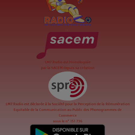
.
LM7 Radio est Homologuée
par la SACEM depuis sa création
LM7 Radio est déclarée à la Société pour la Perception de la Rémunération
Equitable de la Communication au Public des Phonogrammes de
Commerce
sous le n° 151 736