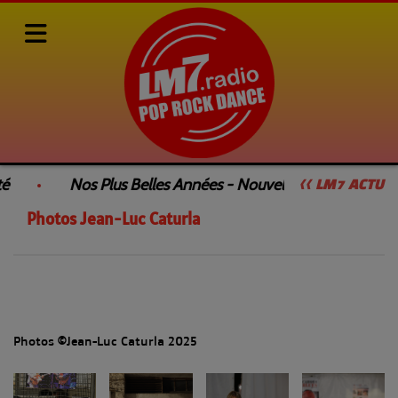
Photos
Photos Jean-Luc Caturla
Photos Jean-Luc Caturla
é
Nos Plus Belles Années - Nouvelle Émission
<< LM7 ACTU
Photos Jean-Luc Caturla
Photos ©Jean-Luc Caturla 2025