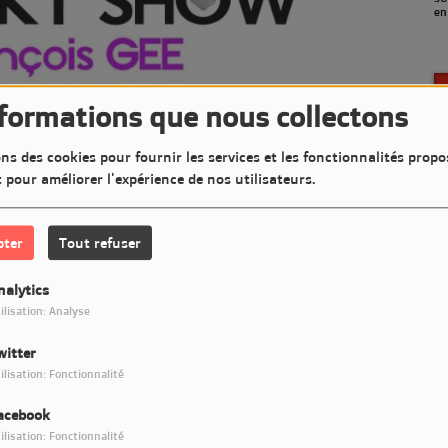
en septembre)
(a
nformations que nous collectons
ns des cookies pour fournir les services et les fonctionnalités propo
t pour améliorer l'expérience de nos utilisateurs.
pter
Tout refuser
nalytics
ilisation: Analyse
witter
Télécharger le podcast
ilisation: Fonctionnalité
acebook
GEE
ilisation: Fonctionnalité