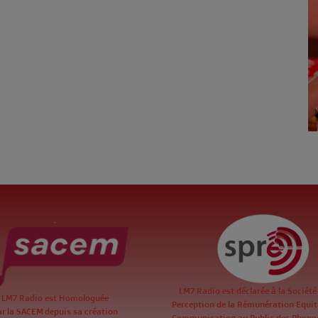
.
LM7 Radio est déclarée à la Société
LM7 Radio est Homologuée
Perception de la Rémunération Equita
ar la SACEM depuis sa création
Communication au Public des Phon