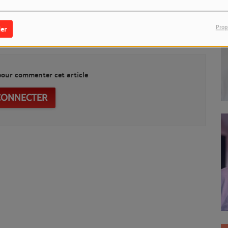
Prop
er
our commenter cet article
CONNECTER