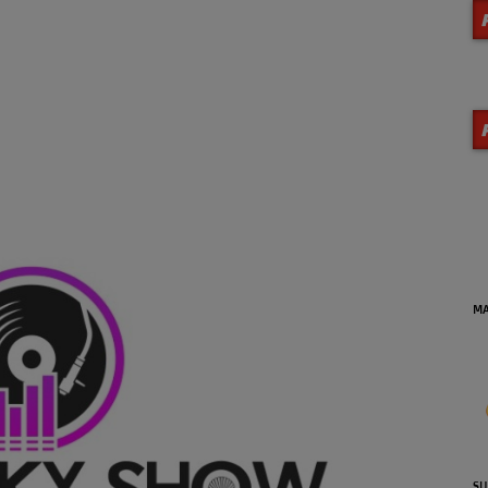
MA VIE EN JAZZ (Archives)
DE
se
SUNSET JAZZ'N BLUES (Reprise
LA