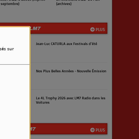
rchives)
(Reprise en septembre)
LES INFOS LM7
PLUS
Jean-Luc CATURLA aux Festivals d'été
sés sur
Nos Plus Belles Années - Nouvelle Émission
Le 4L Trophy 2026 avec LM7 Radio dans les
Voitures
LA TEAM LM7
PLUS