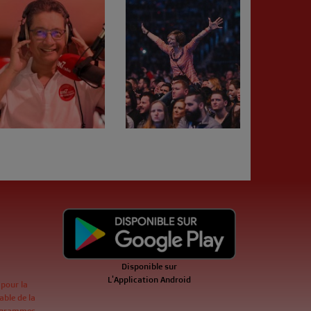
Disponible sur
L'Application Android
 pour la
ble de la
ogrammes