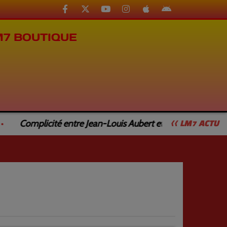
M7 BOUTIQUE
Complicité entre Jean-Louis Aubert et Jean-Luc Caturla
<< LM7 ACTU