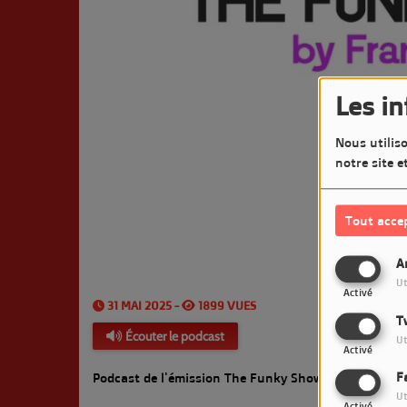
Les i
Nous utiliso
notre site e
Tout acce
A
Ut
Activé
31 MAI 2025 -
1899 VUES
T
Écouter le podcast
Ut
Activé
F
Podcast de l'émission The Funky Show by François 
Ut
Activé