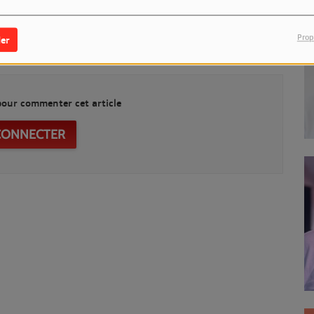
adio
Prop
er
our commenter cet article
CONNECTER