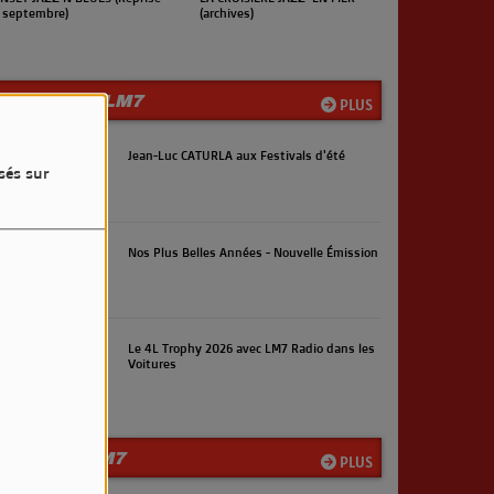
rchives)
(Reprise en septembre)
LES INFOS LM7
PLUS
Jean-Luc CATURLA aux Festivals d'été
sés sur
Nos Plus Belles Années - Nouvelle Émission
Le 4L Trophy 2026 avec LM7 Radio dans les
Voitures
LA TEAM LM7
PLUS