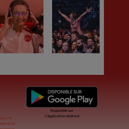
Disponible sur
L'Application Android
 pour la
ble de la
ogrammes