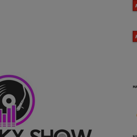
MA VIE EN JAZZ (Archives)
DE
se
SUNSET JAZZ'N BLUES (Reprise
LA