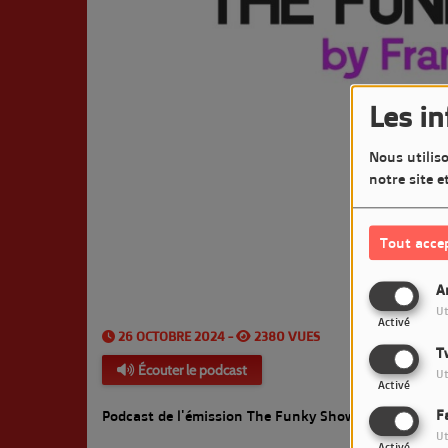
Les i
Nous utiliso
notre site e
Tout acce
A
Ut
Activé
26 OCTOBRE 2024 -
2380 VUES
T
Écouter le podcast
Ut
Activé
F
Podcast de l'émission The Funky Show by François 
Ut
Activé