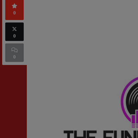
0
0
0