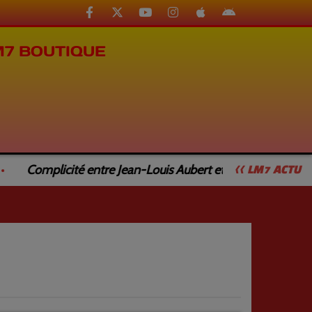
M7 BOUTIQUE
Complicité entre Jean-Louis Aubert et Jean-Luc Caturla
<< LM7 ACTU