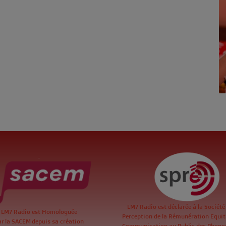
.
LM7 Radio est déclarée à la Société
LM7 Radio est Homologuée
Perception de la Rémunération Equita
ar la SACEM depuis sa création
Communication au Public des Phon