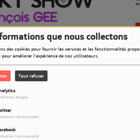
en septembre)
(a
nformations que nous collectons
ns des cookies pour fournir les services et les fonctionnalités propo
t pour améliorer l'expérience de nos utilisateurs.
pter
Tout refuser
nalytics
ilisation: Analyse
witter
Télécharger le podcast
ilisation: Fonctionnalité
acebook
GEE
ilisation: Fonctionnalité