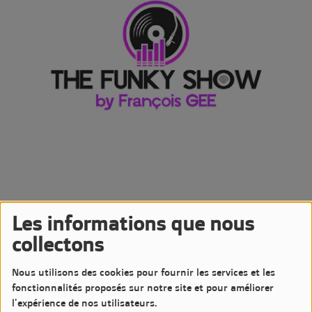
Les informations que nous
17 FÉVRIER 2024 -
3433 VUES
collectons
Écouter le podcast
Télécharger le podcast
Nous utilisons des cookies pour fournir les services et les
Podcast de l'émission The Funky Show by François GEE
fonctionnalités proposés sur notre site et pour améliorer
Diffusée le Samedi 17 Février 2024 à 20h sur LM7 Radio
l'expérience de nos utilisateurs.