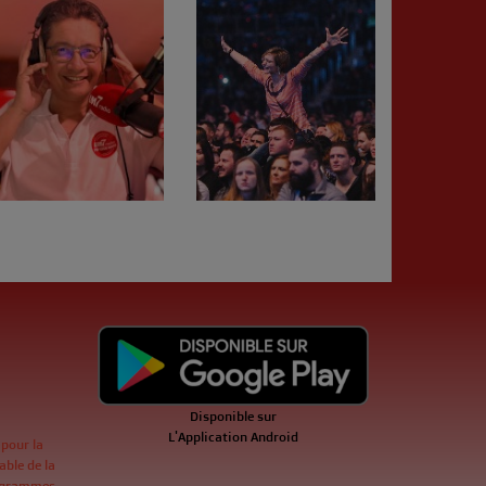
Disponible sur
L'Application Android
 pour la
ble de la
ogrammes