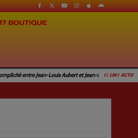
M7 BOUTIQUE
icité entre Jean-Louis Aubert et Jean-Luc Caturla
J
<< LM7 ACTU