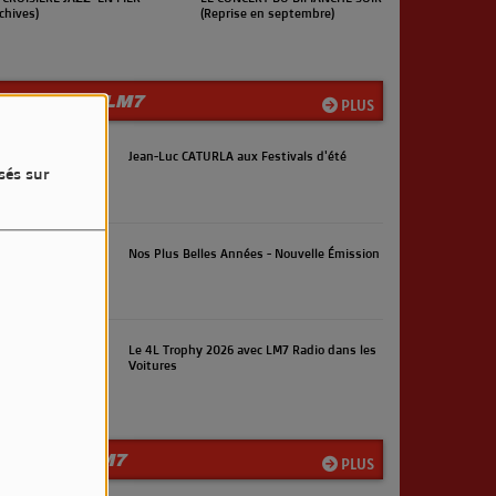
rchives)
(Reprise en septembre)
LES INFOS LM7
PLUS
Jean-Luc CATURLA aux Festivals d'été
sés sur
Nos Plus Belles Années - Nouvelle Émission
Le 4L Trophy 2026 avec LM7 Radio dans les
Voitures
LA TEAM LM7
PLUS