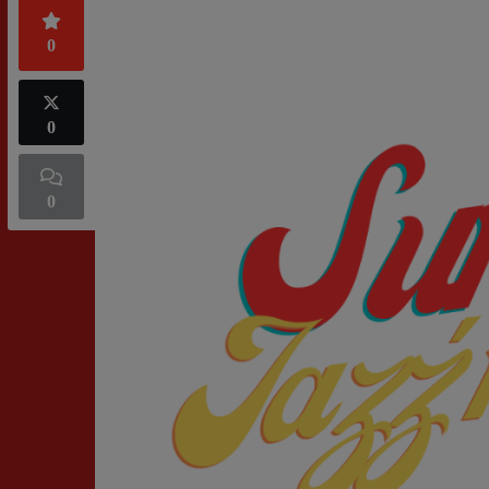
0
0
0