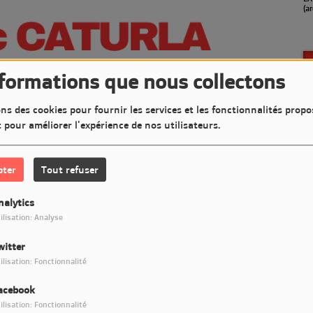
en septembre)
(a
nformations que nous collectons
ns des cookies pour fournir les services et les fonctionnalités propo
t pour améliorer l'expérience de nos utilisateurs.
pter
Tout refuser
nalytics
ilisation: Analyse
witter
Télécharger le podcast
ilisation: Fonctionnalité
acebook
t très Jazzy sur LM7 Radio
ilisation: Fonctionnalité