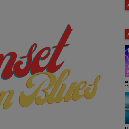
MA VIE EN JAZZ (Archives)
DE
se
SUNSET JAZZ'N BLUES (Reprise
LA