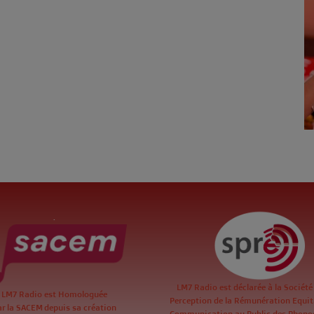
.
LM7 Radio est déclarée à la Société
LM7 Radio est Homologuée
Perception de la Rémunération Equita
ar la SACEM depuis sa création
Communication au Public des Phon