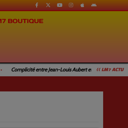
M7 BOUTIQUE
Complicité entre Jean-Louis Aubert et Jean-Luc Caturla
<< LM7 ACTU