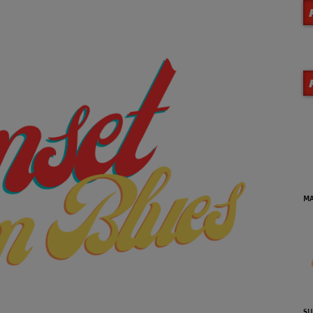
MA
SU