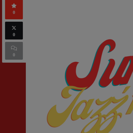
0
0
0