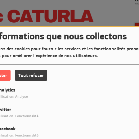
en
nformations que nous collectons
ns des cookies pour fournir les services et les fonctionnalités propo
t pour améliorer l'expérience de nos utilisateurs.
pter
Tout refuser
nalytics
ilisation: Analyse
witter
Télécharger le podcast
ilisation: Fonctionnalité
acebook
t très Jazzy sur LM7 Radio
ilisation: Fonctionnalité