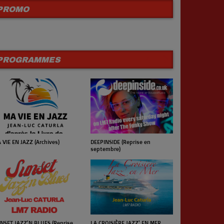
PROMO
PROGRAMMES
 VIE EN JAZZ (Archives)
UN JOUR UN 
DEEPINSIDE (Reprise en
septembre)
NSET JAZZ'N BLUES (Reprise
LA CROISIÈRE JAZZ' EN MER
LE CONCERT 