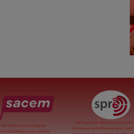
.
LM7 Radio est déclarée à la Société
LM7 Radio est Homologuée
Perception de la Rémunération Equita
ar la SACEM depuis sa création
Communication au Public des Phon