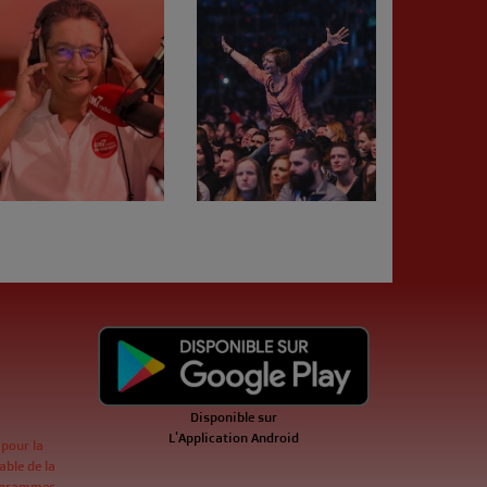
Disponible sur
L'Application Android
 pour la
ble de la
ogrammes