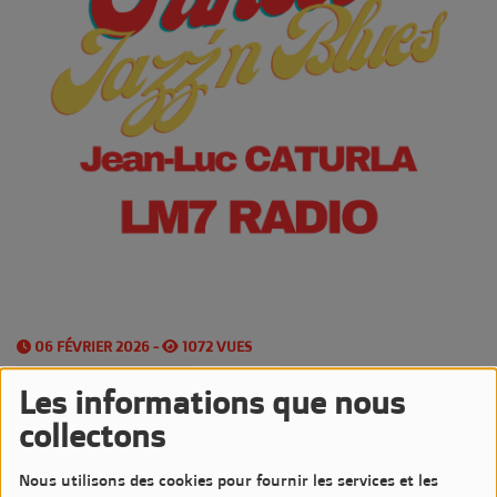
06 FÉVRIER 2026 -
1072 VUES
Écouter le podcast
Télécharger le podcast
Les informations que nous
collectons
Les
Vendredis
sont très Jazzy sur LM7 Radio
Nous utilisons des cookies pour fournir les services et les
avec l'émission
Sunset Jazz'n Blues