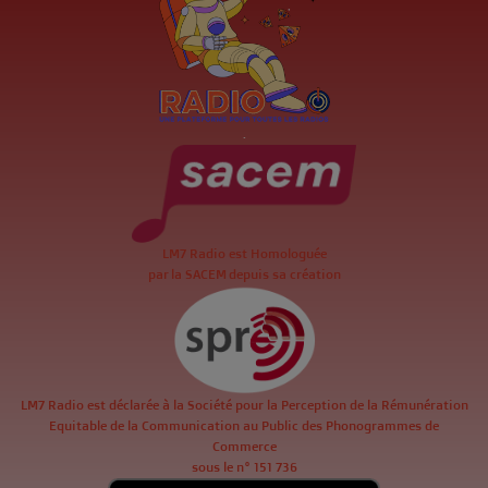
.
LM7 Radio est Homologuée
par la SACEM depuis sa création
LM7 Radio est déclarée à la Société pour la Perception de la Rémunération
Equitable de la Communication au Public des Phonogrammes de
Commerce
sous le n° 151 736