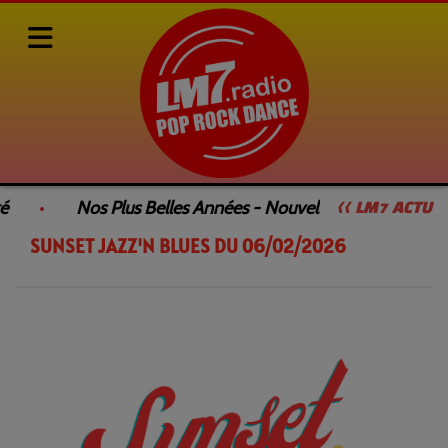
Rediffusions de nos émissions
SUNSET JAZZ'N BLUES
é
Nos Plus Belles Années - Nouvelle Émission
<< LM7 ACTU
SUNSET JAZZ'N BLUES DU 06/02/2026