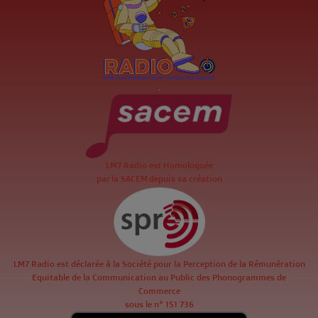
.
LM7 Radio est Homologuée
par la SACEM depuis sa création
LM7 Radio est déclarée à la Société pour la Perception de la Rémunération
Equitable de la Communication au Public des Phonogrammes de
Commerce
sous le n° 151 736