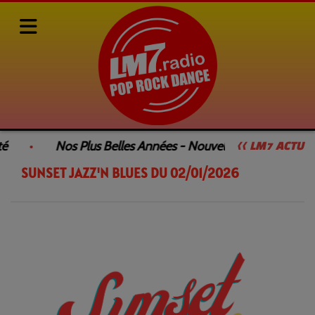
Rediffusions de nos émissions
SUNSET JAZZ'N BLUES
é
Nos Plus Belles Années - Nouvelle Émission
<< LM7 ACTU
SUNSET JAZZ'N BLUES DU 02/01/2026