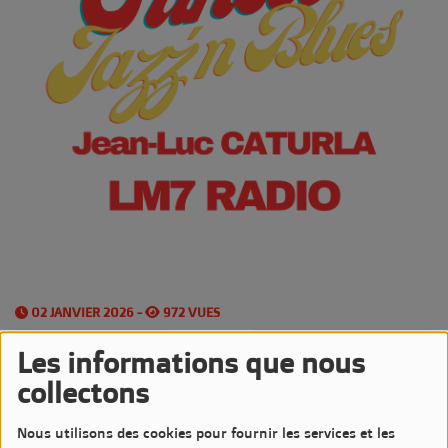
02 JANVIER 2026 -
972 VUES
Écouter le podcast
Télécharger le podcast
Les informations que nous
collectons
Les
Vendredis
sont très Jazzy sur LM7 Radio
Nous utilisons des cookies pour fournir les services et les
avec l'émission
Sunset Jazz'n Blues