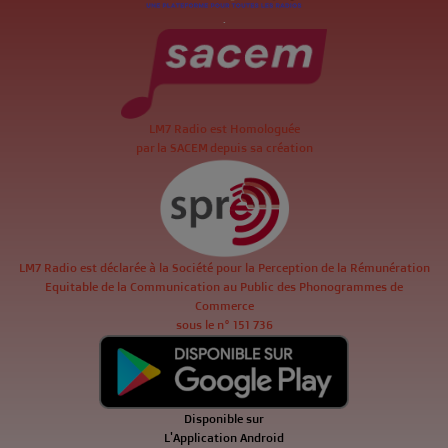
.
LM7 Radio est Homologuée
par la SACEM depuis sa création
LM7 Radio est déclarée à la Société pour la Perception de la Rémunération
Equitable de la Communication au Public des Phonogrammes de
Commerce
sous le n° 151 736
Disponible sur
L'Application Android