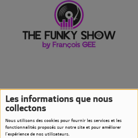
Les informations que nous
26 OCTOBRE 2024 -
2373 VUES
collectons
Écouter le podcast
Télécharger le podcast
Nous utilisons des cookies pour fournir les services et les
Podcast de l'émission The Funky Show by François GEE
fonctionnalités proposés sur notre site et pour améliorer
Diffusée le Samedi 26 Octobre 2024 à 20h sur LM7 Radio
l'expérience de nos utilisateurs.