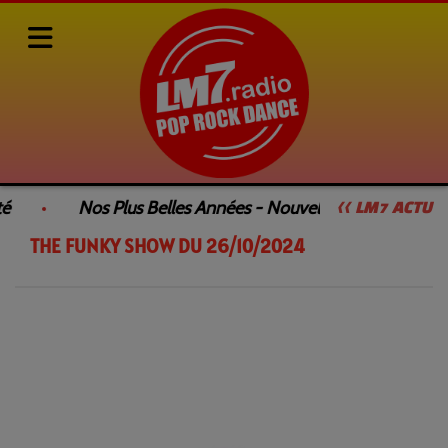
Rediffusions de nos émissions
SAMEDI DANCEFLOOR by François GEE
é
Nos Plus Belles Années - Nouvelle Émission
<< LM7 ACTU
THE FUNKY SHOW DU 26/10/2024