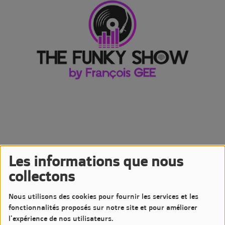
Les informations que nous
22 MARS 2025 -
1749 VUES
collectons
Écouter le podcast
Télécharger le podcast
Nous utilisons des cookies pour fournir les services et les
Podcast de l'émission The Funky Show by François GEE
fonctionnalités proposés sur notre site et pour améliorer
Diffusée le Samedi 22 Mars 2025 à 20h sur LM7 Radio
l'expérience de nos utilisateurs.