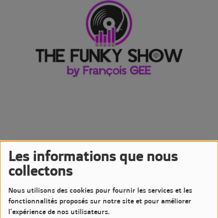
Les informations que nous
14 DÉCEMBRE 2024 -
1930 VUES
collectons
Écouter le podcast
Télécharger le podcast
Nous utilisons des cookies pour fournir les services et les
Podcast de l'émission The Funky Show by François GEE
fonctionnalités proposés sur notre site et pour améliorer
Diffusée le Samedi 14 Décembre 2024 à 20h sur LM7 Radio
l'expérience de nos utilisateurs.