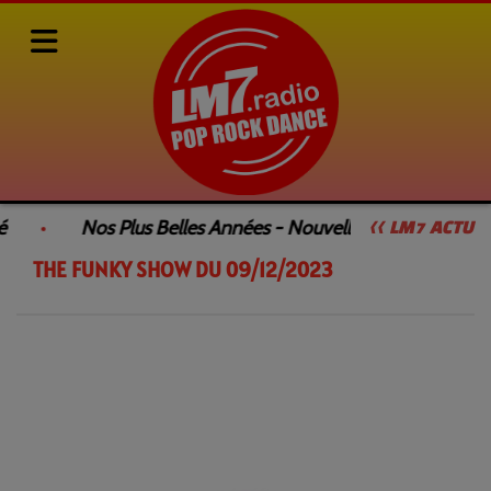
Rediffusions de nos émissions
SAMEDI DANCEFLOOR by François GEE
é
Nos Plus Belles Années - Nouvelle Émission
<< LM7 ACTU
THE FUNKY SHOW DU 09/12/2023