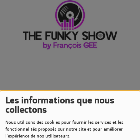
Les informations que nous
09 DÉCEMBRE 2023 -
3322 VUES
collectons
Écouter le podcast
Télécharger le podcast
Nous utilisons des cookies pour fournir les services et les
Podcast de l'émission The Funky Show by François GEE
fonctionnalités proposés sur notre site et pour améliorer
Diffusée le Samedi 9 Décembre 2023 à 20h sur LM7 Radio
l'expérience de nos utilisateurs.