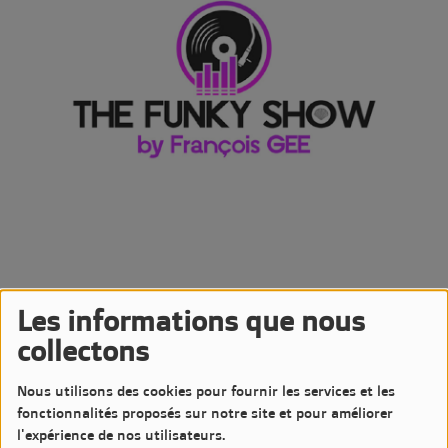
Les informations que nous
06 AVRIL 2024 -
2446 VUES
collectons
Écouter le podcast
Télécharger le podcast
Nous utilisons des cookies pour fournir les services et les
Podcast de l'émission The Funky Show by François GEE
fonctionnalités proposés sur notre site et pour améliorer
Diffusée le Samedi 6 Avril 2024 à 20h sur LM7 Radio
l'expérience de nos utilisateurs.