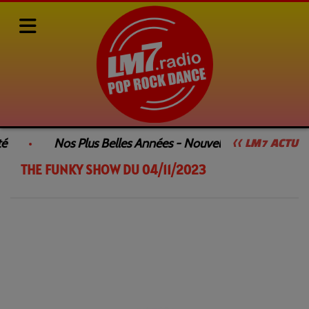
Rediffusions de nos émissions
SAMEDI DANCEFLOOR by François GEE
é
Nos Plus Belles Années - Nouvelle Émission
<< LM7 ACTU
THE FUNKY SHOW DU 04/11/2023