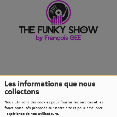
Les informations que nous
04 NOVEMBRE 2023 -
3492 VUES
collectons
Écouter le podcast
Télécharger le podcast
Nous utilisons des cookies pour fournir les services et les
Podcast de l'émission The Funky Show by François GEE
fonctionnalités proposés sur notre site et pour améliorer
Diffusée le Samedi 4 Novembre 2023 à 20h sur LM7 Radio
l'expérience de nos utilisateurs.