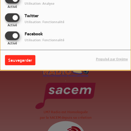
Utilisation: Analyse
Activé
Twitter
Utilisation: Fonctionnalité
Activé
Facebook
Utilisation: Fonctionnalité
Activé
Propulsé par Orejime
Sauvegarder
.
LM7 Radio est Homologuée
par la SACEM depuis sa création