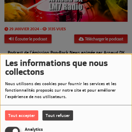
29 JANVIER 2024 -
3135 VUES
Écouter le podcast
Télécharger le podcast
Podcast de l'émission Pop-Rock News animée par Arnaud DK
Les informations que nous
Diffusée le Lundi 29 Janvier 2024 de 20h à 21h sur LM7 Radio
collectons
Commentaires(0)
Nous utilisons des cookies pour fournir les services et les
fonctionnalités proposés sur notre site et pour améliorer
l'expérience de nos utilisateurs.
Connectez-vous pour commenter cet article
Tout accepter
Tout refuser
SE CONNECTER
Analytics