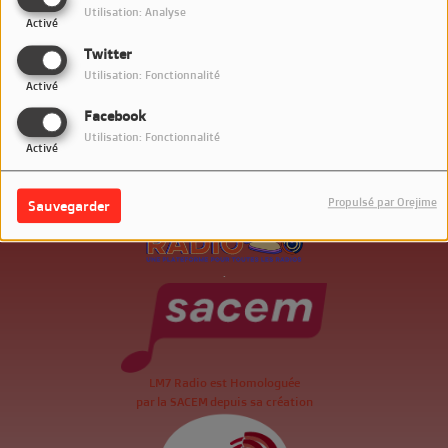
Utilisation: Analyse
Activé
Twitter
Utilisation: Fonctionnalité
Activé
Facebook
Utilisation: Fonctionnalité
Activé
Propulsé par Orejime
Sauvegarder
.
LM7 Radio est Homologuée
par la SACEM depuis sa création