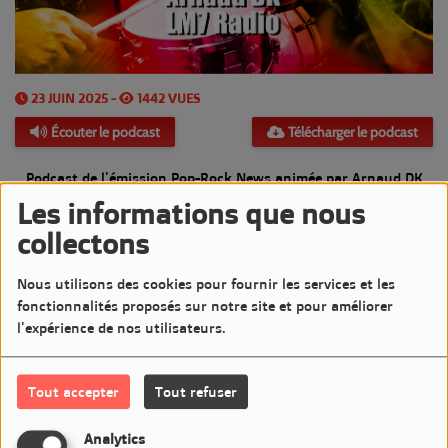
23 JUIN 2025 -
1442 VUES
Écouter le podcast
Télécharger le podcast
Podcast de l'émission Pop-Rock News animée par Arnaud DK
Les informations que nous
Diffusée le Lundi 23 Juin 2025 de 20h à 21h sur LM7
collectons
Commentaires(0)
Nous utilisons des cookies pour fournir les services et les
fonctionnalités proposés sur notre site et pour améliorer
l'expérience de nos utilisateurs.
Connectez-vous pour commenter cet article
Tout accepter
Tout refuser
SE CONNECTER
Analytics