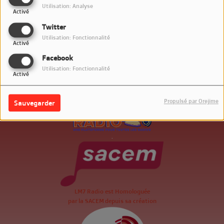
Utilisation: Analyse
Activé
Twitter
Utilisation: Fonctionnalité
Activé
Facebook
Utilisation: Fonctionnalité
Activé
Propulsé par Orejime
Sauvegarder
.
LM7 Radio est Homologuée
par la SACEM depuis sa création