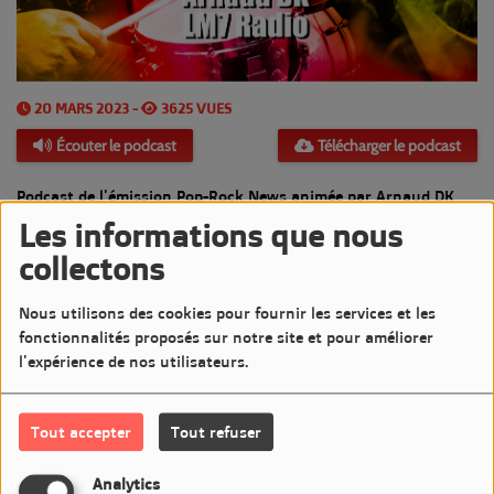
20 MARS 2023 -
3625 VUES
Écouter le podcast
Télécharger le podcast
Podcast de l'émission Pop-Rock News animée par Arnaud DK
Les informations que nous
Diffusée le Lundi 20 Mars 2023 de 20h à 21h sur LM7 Radio
collectons
Commentaires(0)
Nous utilisons des cookies pour fournir les services et les
fonctionnalités proposés sur notre site et pour améliorer
l'expérience de nos utilisateurs.
Connectez-vous pour commenter cet article
Tout accepter
Tout refuser
SE CONNECTER
Analytics