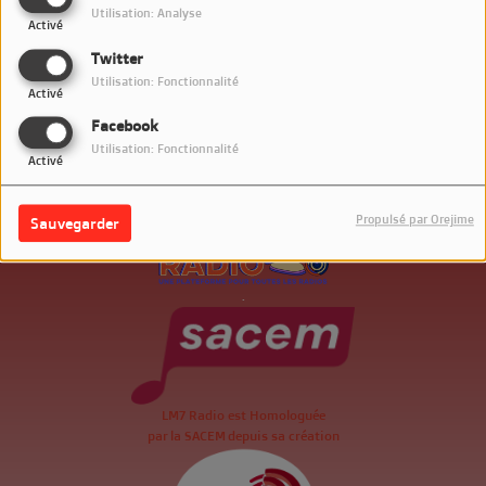
Utilisation: Analyse
Activé
Twitter
Utilisation: Fonctionnalité
Activé
Facebook
Utilisation: Fonctionnalité
Activé
Propulsé par Orejime
Sauvegarder
.
LM7 Radio est Homologuée
par la SACEM depuis sa création