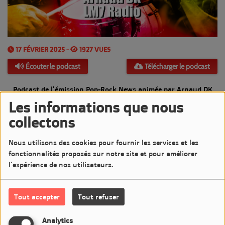
17 FÉVRIER 2025 -
1927 VUES
Écouter le podcast
Télécharger le podcast
Podcast de l'émission Pop-Rock News animée par Arnaud DK
Les informations que nous
Diffusée le Lundi 17 Février 2025 de 20h à 21h sur LM7
collectons
Commentaires(0)
Nous utilisons des cookies pour fournir les services et les
fonctionnalités proposés sur notre site et pour améliorer
l'expérience de nos utilisateurs.
Connectez-vous pour commenter cet article
Tout accepter
Tout refuser
SE CONNECTER
Analytics