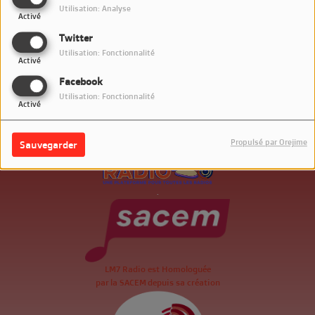
Utilisation: Analyse
Activé
Twitter
Utilisation: Fonctionnalité
Activé
Facebook
Utilisation: Fonctionnalité
Activé
Propulsé par Orejime
Sauvegarder
.
LM7 Radio est Homologuée
par la SACEM depuis sa création