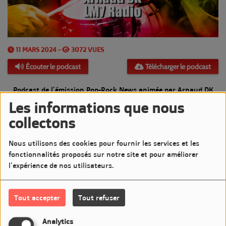
11 MARS 2024 -
3072 VUES
Écouter le podcast
Télécharger le podcast
Podcast de l'émission Pop-Rock News animée par Arnaud DK
Les informations que nous
Diffusée le Lundi 11 Mars 2024 de 20h à 21h sur LM7 Radio
collectons
Commentaires(0)
Nous utilisons des cookies pour fournir les services et les
fonctionnalités proposés sur notre site et pour améliorer
l'expérience de nos utilisateurs.
Connectez-vous pour commenter cet article
Tout accepter
Tout refuser
SE CONNECTER
Analytics