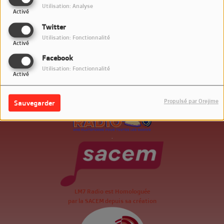
Utilisation: Analyse
Activé
Twitter
Utilisation: Fonctionnalité
Activé
Facebook
Utilisation: Fonctionnalité
Activé
Propulsé par Orejime
Sauvegarder
.
LM7 Radio est Homologuée
par la SACEM depuis sa création