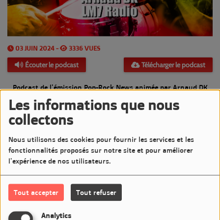
03 JUIN 2024 -
3336 VUES
Écouter le podcast
Télécharger le podcast
Podcast de l'émission Pop-Rock News animée par Arnaud DK
Les informations que nous
Diffusée le Lundi 3 Juin 2024 de 20h à 21h sur LM7
collectons
Commentaires(0)
Nous utilisons des cookies pour fournir les services et les
fonctionnalités proposés sur notre site et pour améliorer
l'expérience de nos utilisateurs.
Connectez-vous pour commenter cet article
Tout accepter
Tout refuser
SE CONNECTER
Analytics