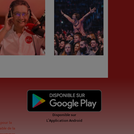
Disponible sur
L'Application Android
 pour la
ble de la
ogrammes