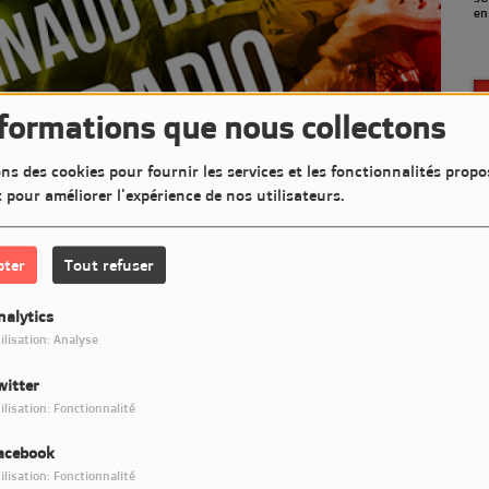
en
nformations que nous collectons
ns des cookies pour fournir les services et les fonctionnalités propo
t pour améliorer l'expérience de nos utilisateurs.
pter
Tout refuser
nalytics
ilisation: Analyse
witter
Télécharger le podcast
ilisation: Fonctionnalité
acebook
op-Rock News animée par Arnaud DK
ilisation: Fonctionnalité