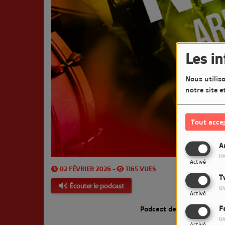
Les i
Nous utiliso
notre site e
Tout acce
A
Ut
Activé
02 FÉVRIER 2026 -
1165 VUES
T
Écouter le podcast
Ut
Activé
F
Podcast de l'émission P
Ut
Activé