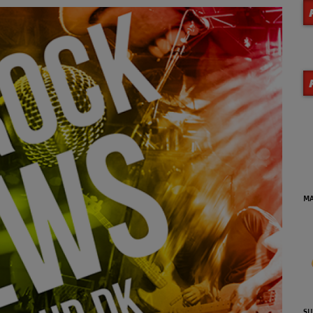
MA
SU