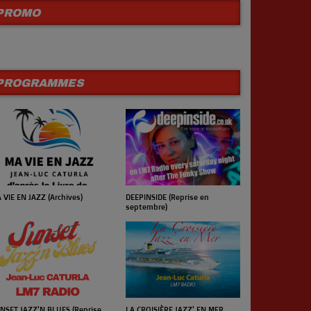
PROMO
PROGRAMMES
 VIE EN JAZZ (Archives)
UN JOUR UN 
DEEPINSIDE (Reprise en
septembre)
NSET JAZZ'N BLUES (Reprise
LA CROISIÈRE JAZZ' EN MER
LE CONCERT 