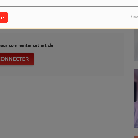
vrier 2026 de 20h à 21h sur LM7
Prop
er
our commenter cet article
CONNECTER