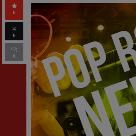
0
0
0