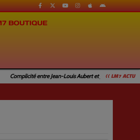
M7 BOUTIQUE
Complicité entre Jean-Louis Aubert et Jean-Luc Caturla
<< LM7 ACTU