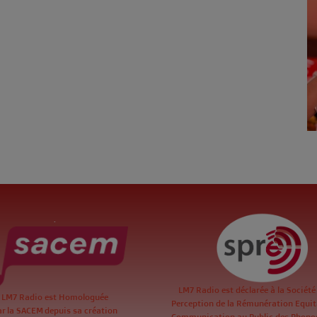
.
LM7 Radio est déclarée à la Société
LM7 Radio est Homologuée
Perception de la Rémunération Equita
ar la SACEM depuis sa création
Communication au Public des Phon