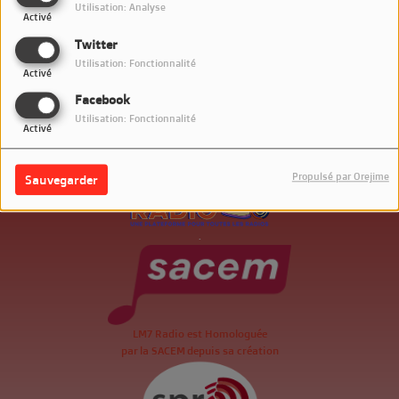
Utilisation: Analyse
Activé
Twitter
Utilisation: Fonctionnalité
Activé
Facebook
Utilisation: Fonctionnalité
Activé
Propulsé par Orejime
Sauvegarder
.
LM7 Radio est Homologuée
par la SACEM depuis sa création