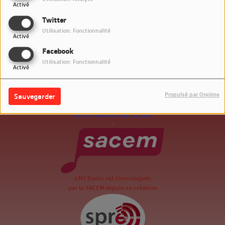
Activé
Twitter
Utilisation: Fonctionnalité
Activé
Facebook
Utilisation: Fonctionnalité
Activé
Propulsé par Orejime
Sauvegarder
.
LM7 Radio est Homologuée
par la SACEM depuis sa création