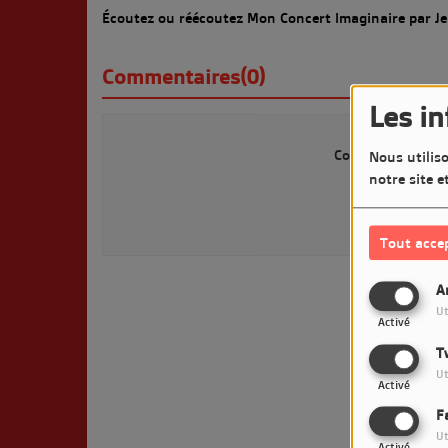
Écoutez ou réécoutez Mon Concert Imaginaire par J
Commentaires(0)
Les i
Connectez-vous p
Nous utiliso
notre site e
SE 
Tout acce
A
Ut
Activé
T
Ut
Activé
F
Ut
Activé