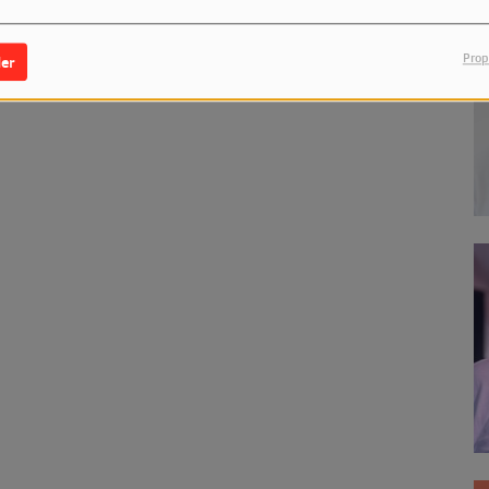
Prop
er