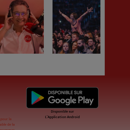
Disponible sur
L'Application Android
 pour la
ble de la
ogrammes