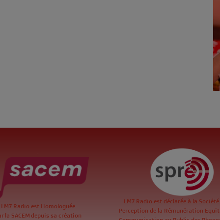
.
LM7 Radio est déclarée à la Société
LM7 Radio est Homologuée
Perception de la Rémunération Equita
ar la SACEM depuis sa création
Communication au Public des Phon