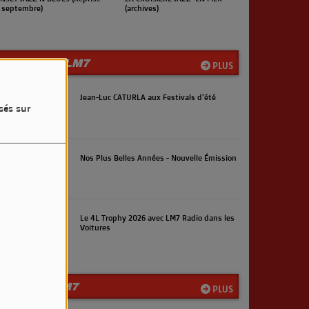
rchives)
(Reprise en septembre)
LES INFOS LM7
PLUS
Jean-Luc CATURLA aux Festivals d'été
sés sur
Nos Plus Belles Années - Nouvelle Émission
Le 4L Trophy 2026 avec LM7 Radio dans les
Voitures
LA TEAM LM7
PLUS