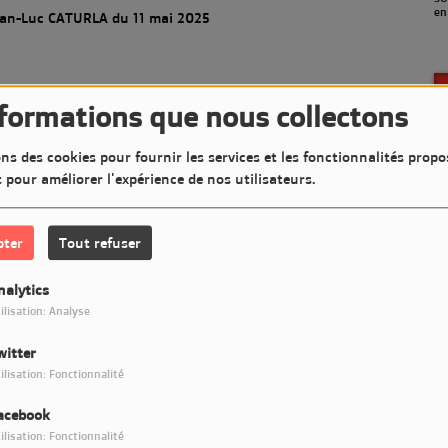
en septembre)
(a
ean-Luc CATURLA du 11 mai 2025
nformations que nous collectons
our commenter cet article
ns des cookies pour fournir les services et les fonctionnalités propo
t pour améliorer l'expérience de nos utilisateurs.
CONNECTER
pter
Tout refuser
nalytics
ilisation: Analyse
witter
ilisation: Fonctionnalité
acebook
ilisation: Fonctionnalité