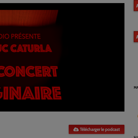
MA VIE EN JAZZ (Archives)
DE
se
Télécharger le podcast
SUNSET JAZZ'N BLUES (Reprise
LA