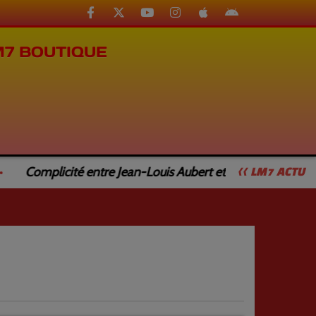
M7 BOUTIQUE
Complicité entre Jean-Louis Aubert et Jean-Luc Caturla
<< LM7 ACTU