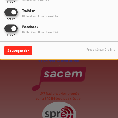
Activé
Twitter
Utilisation: Fonctionnalité
Activé
Facebook
Utilisation: Fonctionnalité
Activé
Propulsé par Orejime
Sauvegarder
.
LM7 Radio est Homologuée
par la SACEM depuis sa création