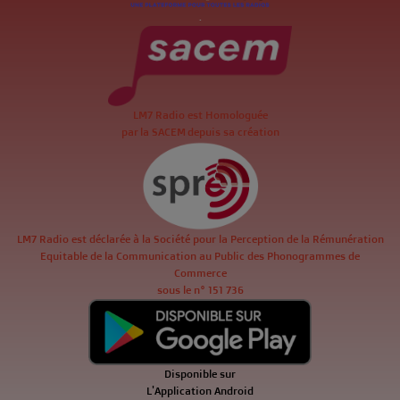
.
LM7 Radio est Homologuée
par la SACEM depuis sa création
LM7 Radio est déclarée à la Société pour la Perception de la Rémunération
Equitable de la Communication au Public des Phonogrammes de
Commerce
sous le n° 151 736
Disponible sur
L'Application Android