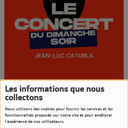
Les informations que nous
05 OCTOBRE 2025 -
1166 VUES
collectons
Écouter le podcast
Télécharger le podcast
Nous utilisons des cookies pour fournir les services et les
Comme chaque dimanche Jean-Luc nous propose un Concert
fonctionnalités proposés sur notre site et pour améliorer
pour mettre en lumière un artiste sur LM7 Radio
l'expérience de nos utilisateurs.