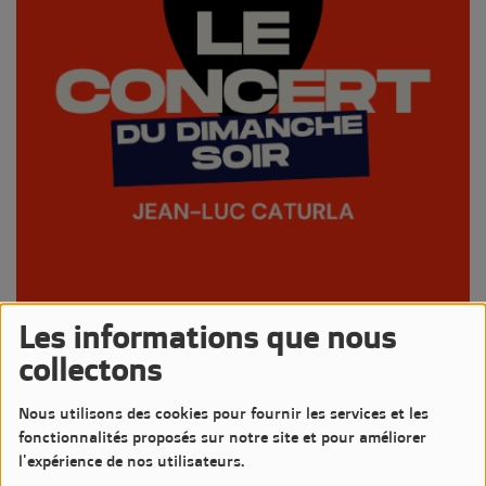
Les informations que nous
21 SEPTEMBRE 2025 -
1156 VUES
collectons
Écouter le podcast
Télécharger le podcast
Nous utilisons des cookies pour fournir les services et les
Comme chaque dimanche Jean-Luc nous propose un Concert
fonctionnalités proposés sur notre site et pour améliorer
pour mettre en lumière un artiste sur LM7 Radio
l'expérience de nos utilisateurs.