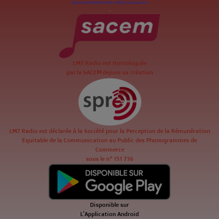
.
LM7 Radio est Homologuée
par la SACEM depuis sa création
LM7 Radio est déclarée à la Société pour la Perception de la Rémunération
Equitable de la Communication au Public des Phonogrammes de
Commerce
sous le n° 151 736
Disponible sur
L'Application Android