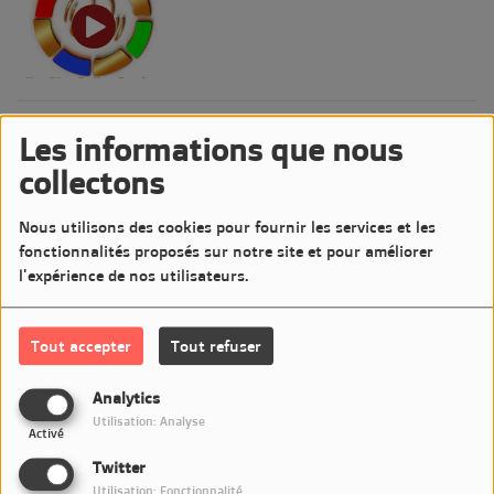
POP-ROCK NEWS
Les informations que nous
collectons
Nous utilisons des cookies pour fournir les services et les
fonctionnalités proposés sur notre site et pour améliorer
l'expérience de nos utilisateurs.
LE CONCERT DU DIMANCHE SOIR
Tout accepter
Tout refuser
Analytics
Utilisation: Analyse
MA VIE EN JAZZ
Activé
Twitter
Utilisation: Fonctionnalité