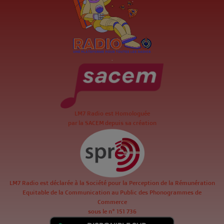
.
LM7 Radio est Homologuée
par la SACEM depuis sa création
LM7 Radio est déclarée à la Société pour la Perception de la Rémunération
Equitable de la Communication au Public des Phonogrammes de
Commerce
sous le n° 151 736